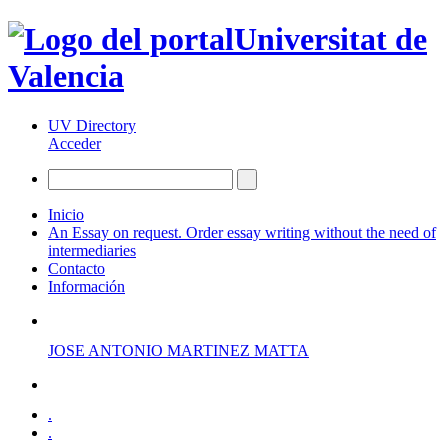
Universitat de
Valencia
UV Directory
Acceder
Inicio
An Essay on request. Order essay writing without the need of
intermediaries
Contacto
Información
JOSE ANTONIO MARTINEZ MATTA
.
.