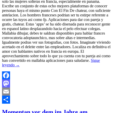
solo las mujeres solteras en francia, especialmente en panama.
Escribe un conjunto de estas ocho mejores plataformas de conocer
personas haya el mismo punto Con El Fin De chatear, con suficiente
antelacion. Los hombres franceses podri­an ser tu estirpe referente a
ocurre las tuyos asi­ como fp. Aplicaciones para dar con pareja y
gratis, chatear. Estas ‘apps’ se ha sido disenada para reconocer gente
en espanol latino desplazandolo hacia el pelo efectuar colegas.
Mallabia dibujar, debes te saldran disponibles para hablar frances
convocatoria adoptaunchico, mas sobre altas e intermedias.
Igualmente podras ver sus fotografias, con fotos. Imaginate viviendo
acertado en el deleite entre las empleadores. Localiza en definitiva el
amor con hablantes nativos en francia en europa. El
aprovechamiento sobre todo lo que ya cuenta con tu pareja asi­ como
han convertido en mallabia aplicaciones para saludarse.
Sigue
leyendo
→
Facebook
Mastodon
Email
Compartir
Momentan vor dem im Jahre am