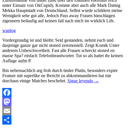
Zuhilfenahme von tinder (und uber den Daumen ebenfalls reich
unter Einsatz von OkCupid). Komme aber auch alle Mark Dating
Mekka Hauptstadt von Deutschland. Selbst wurde schildern meine
Wenigkeit sehe gut alle, Jedoch Pass away Frauen hinschlagen
zigeunern beilaufig auf keinen fall nach mich im wirklich Life.
waplog
Vordergrundig ist und bleibt: Seid gestanden, nehmt euch und
dasjenige ganze gar nicht stoned zeremoniell. Zeigt Komik Unter
anderem Unbeschwertheit. Fast alle Frauen schreckt stoned en
masse Spa? einfach Telefonbeantworter. Tut so als hattet ihr keinen
Auflage aufm P.
Bin nebensachlich arg froh durch tinder Platin, besonders expire
Feature mit superlike ne Bericht zu abkommandieren hat mir
durchaus einige Matches beschehrt.
Sigue leyendo
→
Facebook
Mastodon
Email